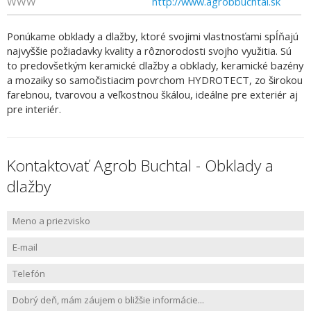
WWW
http://www.agrobbuchtal.sk
Ponúkame obklady a dlažby, ktoré svojimi vlastnosťami spĺňajú
najvyššie požiadavky kvality a rôznorodosti svojho využitia. Sú
to predovšetkým keramické dlažby a obklady, keramické bazény
a mozaiky so samočistiacim povrchom HYDROTECT, zo širokou
farebnou, tvarovou a veľkostnou škálou, ideálne pre exteriér aj
pre interiér.
Kontaktovať Agrob Buchtal - Obklady a
dlažby