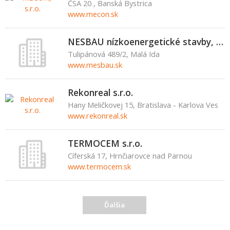
ČSA 20 , Banská Bystrica
www.mecon.sk
NESBAU nízkoenergetické stavby, s.r.o.
Tulipánová 489/2, Malá Ida
www.mesbau.sk
Rekonreal s.r.o.
Hany Meličkovej 15, Bratislava - Karlova Ves
www.rekonreal.sk
TERMOCEM s.r.o.
Cíferská 17, Hrnčiarovce nad Parnou
www.termocem.sk
Ďalšia