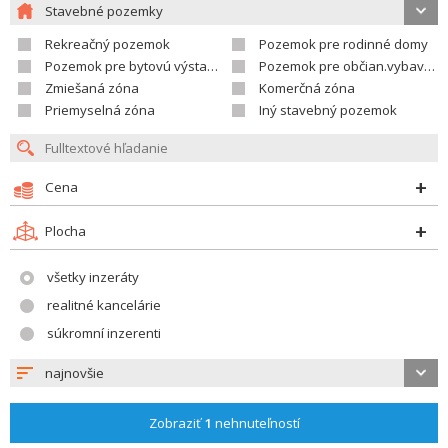
Stavebné pozemky
Rekreačný pozemok
Pozemok pre rodinné domy
Pozemok pre bytovú výstavbu
Pozemok pre občian.vybavenosť
Zmiešaná zóna
Komerčná zóna
Priemyselná zóna
Iný stavebný pozemok
Cena
Plocha
všetky inzeráty
realitné kancelárie
súkromní inzerenti
najnovšie
Zobraziť
1
nehnuteľností