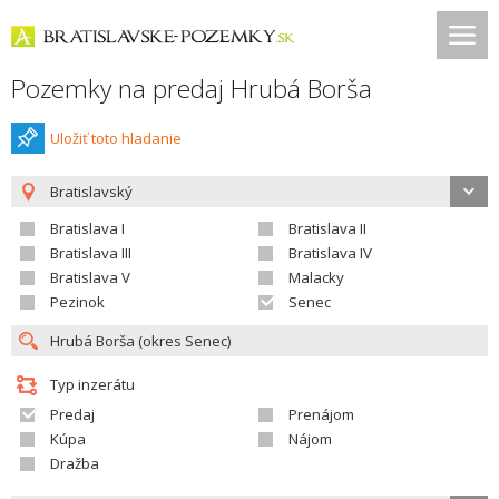
Pozemky na predaj Hrubá Borša
Uložiť toto hladanie
Bratislavský
Bratislava I
Bratislava II
Bratislava III
Bratislava IV
Bratislava V
Malacky
Pezinok
Senec
Typ inzerátu
Predaj
Prenájom
Kúpa
Nájom
Dražba