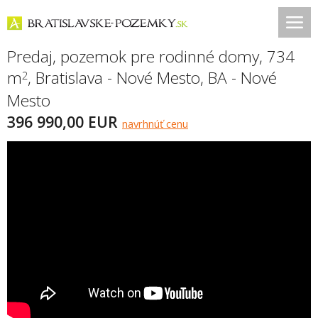
Predaj, pozemok pre rodinné domy, 734
m
,
Bratislava - Nové Mesto
,
BA - Nové
2
Mesto
396 990,00 EUR
navrhnúť cenu