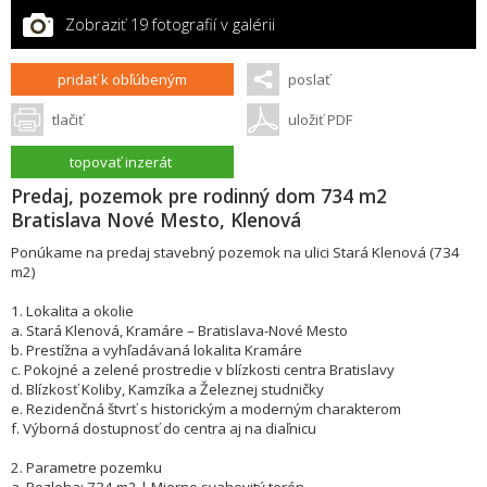
Zobraziť 19 fotografií v galérii
pridať k obľúbeným
poslať
tlačiť
uložiť PDF
topovať inzerát
Predaj, pozemok pre rodinný dom 734 m2
Bratislava Nové Mesto, Klenová
Ponúkame na predaj stavebný pozemok na ulici Stará Klenová (734
m2)
1. Lokalita a okolie
a. Stará Klenová, Kramáre – Bratislava-Nové Mesto
b. Prestížna a vyhľadávaná lokalita Kramáre
c. Pokojné a zelené prostredie v blízkosti centra Bratislavy
d. Blízkosť Koliby, Kamzíka a Železnej studničky
e. Rezidenčná štvrť s historickým a moderným charakterom
f. Výborná dostupnosť do centra aj na diaľnicu
2. Parametre pozemku