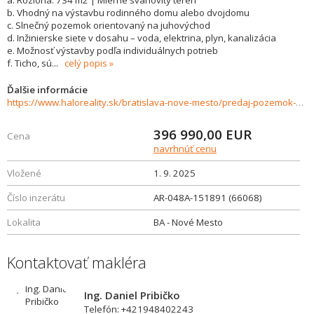
a. Rozloha: 734 m2 | Mierne svahovitý terén
b. Vhodný na výstavbu rodinného domu alebo dvojdomu
c. Slnečný pozemok orientovaný na juhovýchod
d. Inžinierske siete v dosahu – voda, elektrina, plyn, kanalizácia
e. Možnosť výstavby podľa individuálnych potrieb
f. Ticho, sú
...
celý popis
Ďalšie informácie
https://www.haloreality.sk/bratislava-nove-mesto/predaj-pozemok-pre-rodinny-dom---734-m2-bratislava-nove-mesto-klenova/66068
396 990,00
EUR
Cena
navrhnúť cenu
Vložené
1. 9. 2025
Číslo inzerátu
AR-048A-151891 (66068)
Lokalita
BA - Nové Mesto
Kontaktovať makléra
Ing. Daniel Pribičko
Telefón: +421948402243