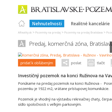
Nehnuteľnosti
Realitné kancelárie
>
>
>
AReality.sk
Pozemky na predaj
Pozemky na predaj Bratislava
Poze
Predaj, komerčná zóna,
Bratislav
pridať k obľúbeným
poslať
tlačiť
Investičný pozemok na konci Ružinova na Vavr
Ponúkame na predaj pozemok na konci Ružinova - Poseň 
pozemku je 1922 m2, vrátane prístupovej komunikácie.
Pozemok je vhodný na výstavbu rekreačnej chaty, čerpa
sídlo spoločnosti s veľkým parkovným.