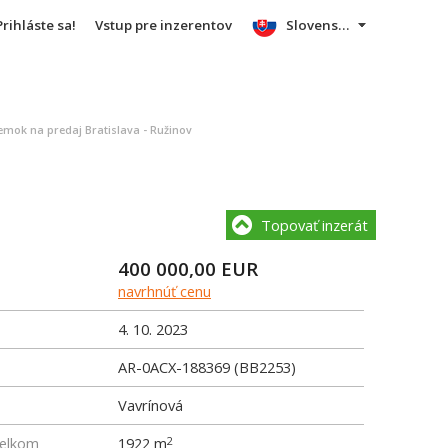
Prihláste sa!
Vstup pre inzerentov
Slovensky
mok na predaj Bratislava - Ružinov
Topovať inzerát
400 000,00
EUR
navrhnúť cenu
4. 10. 2023
AR-0ACX-188369 (BB2253)
Vavrínová
elkom
1922 m
2