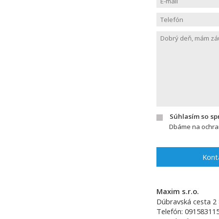
Súhlasím so s
Dbáme na ochran
Kont
Maxim s.r.o.
Dúbravská cesta 2
Telefón:
09158311