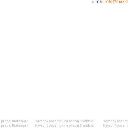
E-mail:
info@maxim
redaj Bratislava II
Stavebný pozemok na predaj Bratislava II
Stavebný pozemok
redaj Bratislava II
Stavebný pozemok na predaj Bratislava II
Stavebný pozemok