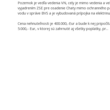
Pozemok je vedľa vedenia VN, cely je mimo vedenia a ve
vyjadrením ZSE pre osadenie Chaty mimo ochranného pá
vodu v správe BVS a je vybudovaná prípojka na elektrinu
Cena nehnuteľnosti je 400.000,-Eur a bude k nej pripoč
5.000,- Eur, v ktorej sú zahrnuté aj všetky poplatky, pr
...