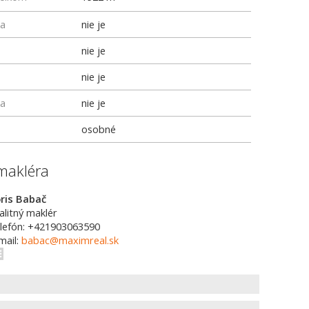
ka
nie je
nie je
nie je
ka
nie je
osobné
makléra
ris Babač
alitný maklér
lefón: +421903063590
mail:
babac@maximreal.sk