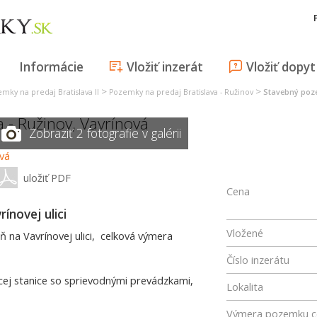
Informácie
Vložiť inzerát
Vložiť dopyt
>
>
mky na predaj Bratislava II
Pozemky na predaj Bratislava - Ružinov
Stavebný poze
a - Ružinov
,
Vavrínová
Zobraziť 2 fotografie v galérii
uložiť PDF
Cena
ínovej ulici
Vložené
na Vavrínovej ulici, celková výmera
Číslo inzerátu
cej stanice so sprievodnými prevádzkami,
Lokalita
Výmera pozemku c