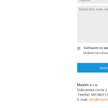
Súhlasím so s
Dbáme na ochran
Kont
Maxim s.r.o.
Dúbravská cesta 2
Telefón:
09158311
E-mail:
info@maxim