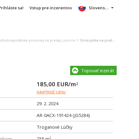
Prihláste sa!
Vstup pre inzerentov
Slovensky
>
oľnohospodárske pozemky na predaj Lozorno
Orná pôda na predaj Lozorno
Topovať inzerát
185,00
EUR/m
2
navrhnúť cenu
29. 2. 2024
AR-0ACX-191424 (JG5284)
Troganové Lúčky
elkom
735 m
2