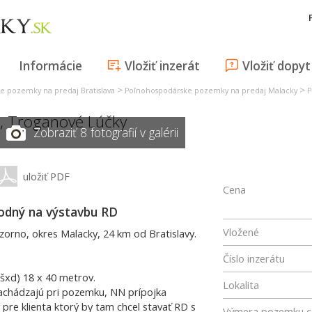
Informácie
Vložiť inzerát
Vložiť dopyt
>
>
e pozemky na predaj Bratislava
Poľnohospodárske pozemky na predaj Malacky
P
,
Troganové Lúčky
Zobraziť 8 fotografií v galérii
uložiť PDF
Cena
odný na výstavbu RD
Vložené
rno, okres Malacky, 24 km od Bratislavy.
Číslo inzerátu
sú zhruba (šxd) 18 x 40 metrov.
Lokalita
ajú pri pozemku, NN prípojka
pre klienta ktorý by tam chcel stavať RD s
Výmera pozemku c