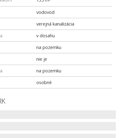
vodovod
verejná kanalizácia
ka
v dosahu
na pozemku
nie je
ka
na pozemku
osobné
RK