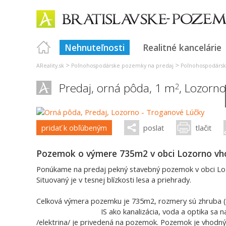
Nehnuteľnosti
Realitné kancelárie
>
>
AReality.sk
Poľnohospodárske pozemky na predaj
Poľnohospodársk
Predaj, orná pôda, 1 m
,
Lozorno
2
pridať k obľúbeným
poslať
tlačiť
Pozemok o výmere 735m2 v obci Lozorno vh
Ponúkame na predaj pekný stavebný pozemok v obci Lozo
Situovaný je v tesnej blízkosti lesa a priehrady.
Celková výmera pozemku je 735m2, rozmery 
IS ako kanalizácia, voda a optika sa nachádz
/elektrina/ je privedená na pozemok. Pozemok je vhodný 