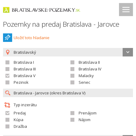
Pozemky na predaj Bratislava - Jarovce
Uložiť toto hladanie
Bratislavský
Bratislava I
Bratislava II
Bratislava III
Bratislava IV
Bratislava V
Malacky
Pezinok
Senec
Typ inzerátu
Predaj
Prenájom
Kúpa
Nájom
Dražba