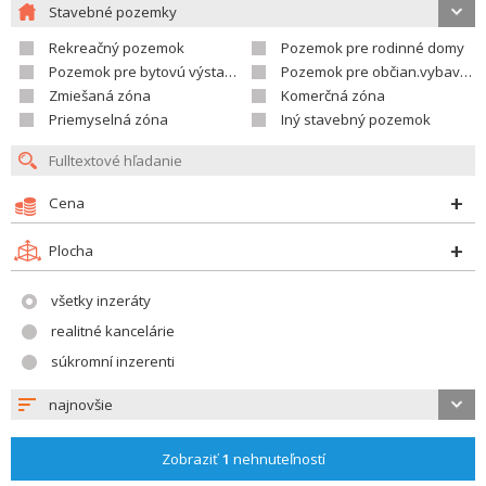
Stavebné pozemky
Rekreačný pozemok
Pozemok pre rodinné domy
Pozemok pre bytovú výstavbu
Pozemok pre občian.vybavenosť
Zmiešaná zóna
Komerčná zóna
Priemyselná zóna
Iný stavebný pozemok
Cena
Plocha
všetky inzeráty
realitné kancelárie
súkromní inzerenti
najnovšie
Zobraziť
1
nehnuteľností