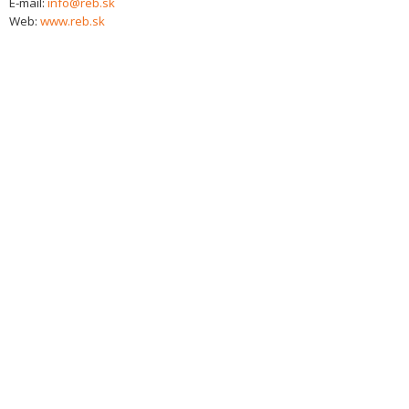
E-mail:
info@reb.sk
Web:
www.reb.sk