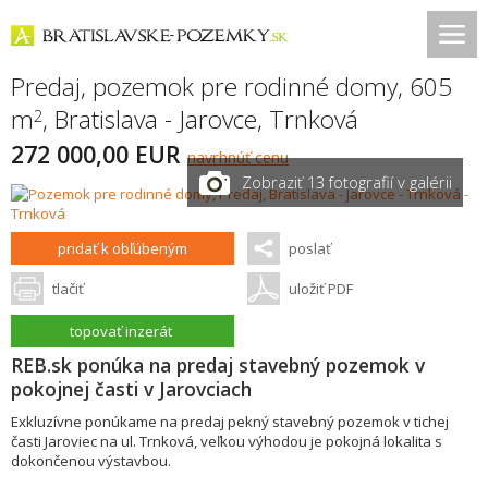
Predaj, pozemok pre rodinné domy, 605
m
,
Bratislava - Jarovce
,
Trnková
2
272 000,00 EUR
navrhnúť cenu
Zobraziť 13 fotografií v galérii
pridať k obľúbeným
poslať
tlačiť
uložiť PDF
topovať inzerát
REB.sk ponúka na predaj stavebný pozemok v
pokojnej časti v Jarovciach
Exkluzívne ponúkame na predaj pekný stavebný pozemok v tichej
časti Jaroviec na ul. Trnková, veľkou výhodou je pokojná lokalita s
dokončenou výstavbou.