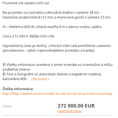
Pozemok má výmeru 605 m2.
Na pozemku sa nachádza záhradná chatka o výmere 38 m2 -
čiastočne podpivničená (12 m2) a murovaná garáž o výmere 25 m2.
IS – elektrina 400 W, vŕtaná studňa 8 m s pitnou vodou, optika.
Cena 272 000 €. Bližšie info v RK.
Hypotekárny úver je možný, s ktorým Vám radi pomôžeme zadarmo
(poradenstvo - výber najvhodnejšieho produktu a banky).
© Všetky informácie uvedené v tomto inzeráte sú orientačné a môžu
podliehať zmene.
© Text a fotografie sú autorským dielom a majetkom realitnej
kancelárie REB
...
celý popis
Ďalšie informácie
http://http://www.luxusne-reality.sk.reb.sk/reb-sk-ponuka-na-predaj-stavebny-pozemok-v-pokojnej-casti-v-jarovciach-903257
272 000,00
EUR
Cena
navrhnúť cenu