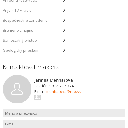
Prírodná rezervácia
0
Príjem TV + rádio
0
Bezpečnostné zariadenie
0
Bremeno z nájmu
0
Samostatný prístup
0
Geologický prieskum
0
Kontaktovať makléra
Jarmila Meňhárová
Telefón: 0918 777 774
E-mail:
menharova@reb.sk