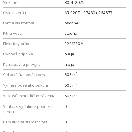
Vložené
30. 4. 2025
Číslo inzerátu
AR-02CT-107480 (-264577)
Forma vlastníctva
osobné
Pitná voda
studňa
Elektrický prúd
220/380 V
Plynová prípojka
nie je
Kanalizačná prípojka
nie je
2
Celková úžitková plocha
605 m
2
Výmera pozemku celkom
605 m
2
Veľkosť technického zázemia
605 m
Súhlas s vyňatím z pôdneho
0
fondu
Pamiatková starostlivosť
0