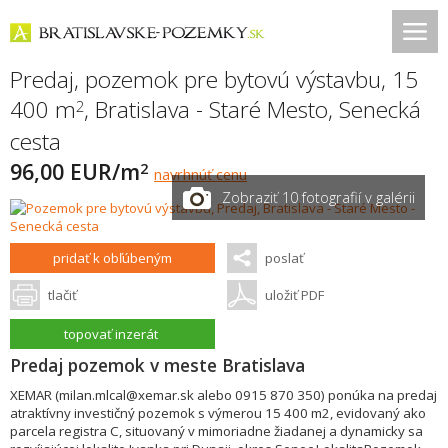
Predaj, pozemok pre bytovú výstavbu, 15
400 m
,
Bratislava - Staré Mesto
,
Senecká
2
cesta
96,00 EUR/m
2
navrhnúť cenu
Zobraziť 10 fotografií v galérii
pridať k obľúbeným
poslať
tlačiť
uložiť PDF
topovať inzerát
Predaj pozemok v meste Bratislava
XEMAR (milan.mlcal@xemar.sk alebo 0915 870 350) ponúka na predaj
atraktívny investičný pozemok s výmerou 15 400 m2, evidovaný ako
parcela registra C, situovaný v mimoriadne žiadanej a dynamicky sa