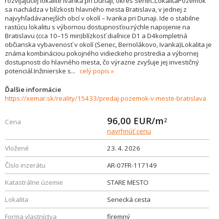
rozvíjajúcej lokalite Ivanka pri Dunaji, okres Senec.LokalitaPozemok
sa nachádza v blízkosti hlavného mesta Bratislava, v jednej z
najvyhľadávanejších obcí v okolí – Ivanka pri Dunaji. Ide o stabilne
rastúcu lokalitu s výbornou dostupnosťou:rýchle napojenie na
Bratislavu (cca 10–15 min)blízkosť diaľnice D1 a D4kompletná
občianska vybavenosť v okolí (Senec, Bernolákovo, Ivanka)Lokalita je
známa kombináciou pokojného vidieckeho prostredia a výbornej
dostupnosti do hlavného mesta, čo výrazne zvyšuje jej investičný
potenciál.Inžinierske s
...
celý popis
Ďalšie informácie
https://xemar.sk/reality/15433/predaj-pozemok-v-meste-bratislava
96,00
EUR/m
2
Cena
navrhnúť cenu
Vložené
23. 4. 2026
Číslo inzerátu
AR-07FR-117149
Katastrálne územie
STARE MESTO
Lokalita
Senecká cesta
Forma vlastníctva
firemný