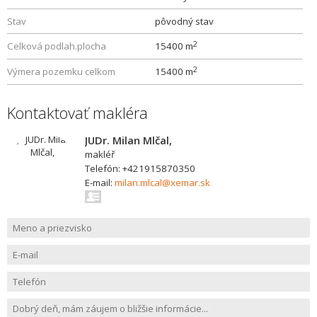
Stav
pôvodný stav
2
Celková podlah.plocha
15400 m
2
Výmera pozemku celkom
15400 m
Kontaktovať makléra
JUDr. Milan Mlčal,
makléř
Telefón: +421915870350
E-mail:
milan.mlcal@xemar.sk