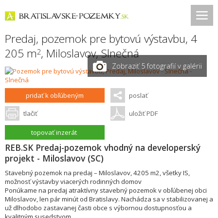
Predaj, pozemok pre bytovú výstavbu, 4
205 m
,
Miloslavov
,
Slnečná
2
Zobraziť 5 fotografií v galérii
pridať k obľúbeným
poslať
tlačiť
uložiť PDF
topovať inzerát
REB.SK Predaj-pozemok vhodný na developerský
projekt - Miloslavov (SC)
Stavebný pozemok na predaj – Miloslavov, 4205 m2, všetky IS,
možnosť výstavby viacerých rodinných domov
Ponúkame na predaj atraktívny stavebný pozemok v obľúbenej obci
Miloslavov, len pár minút od Bratislavy. Nachádza sa v stabilizovanej a
už dlhodobo zastavanej časti obce s výbornou dostupnosťou a
kvalitným susedstvom.