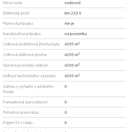
Pitná voda
vodovod
Elektrický prúd
len 220 V
Plynová prípojka
nie je
Kanalizačná prípojka
na pozemku
2
Celková podlahová plocha bytu
4205 m
2
Celková úžitková plocha
4205 m
2
Výmera pozemku celkom
4205 m
2
Veľkosť technického zázemia
4205 m
Súhlas s vyňatím z pôdneho
0
fondu
Pamiatková starostlivosť
0
Prírodná rezervácia
0
Príjem TV + rádio
0