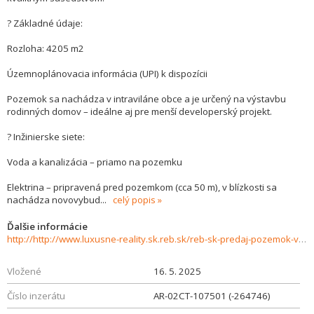
? Základné údaje:
Rozloha: 4205 m2
Územnoplánovacia informácia (UPI) k dispozícii
Pozemok sa nachádza v intraviláne obce a je určený na výstavbu
rodinných domov – ideálne aj pre menší developerský projekt.
? Inžinierske siete:
Voda a kanalizácia – priamo na pozemku
Elektrina – pripravená pred pozemkom (cca 50 m), v blízkosti sa
nachádza novovybud
...
celý popis
Ďalšie informácie
http://http://www.luxusne-reality.sk.reb.sk/reb-sk-predaj-pozemok-vhodny-na-developersky-projekt-miloslavov-sc-906736
Vložené
16. 5. 2025
Číslo inzerátu
AR-02CT-107501 (-264746)