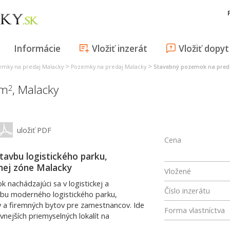
Informácie
Vložiť inzerát
Vložiť dopyt
>
>
emky na predaj Malacky
Pozemky na predaj Malacky
Stavebný pozemok na pred
 m
,
Malacky
2
uložiť PDF
Cena
tavbu logistického parku,
lnej zóne Malacky
Vložené
 nachádzajúci sa v logistickej a
Číslo inzerátu
vbu moderného logistického parku,
ov a firemných bytov pre zamestnancov. Ide
Forma vlastníctva
vnejších priemyselných lokalít na