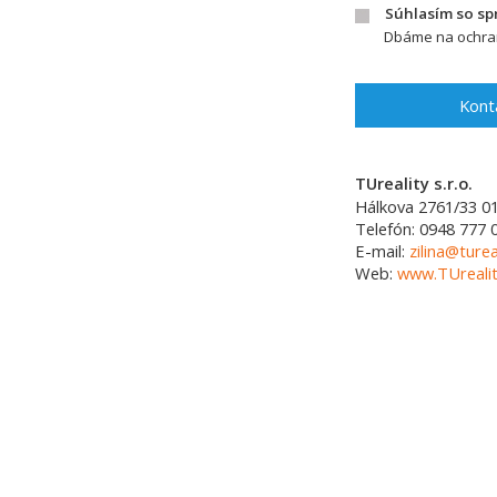
Súhlasím so s
Dbáme na ochran
Kont
TUreality s.r.o.
Hálkova 2761/33
0
Telefón:
0948 777 
E-mail:
zilina@turea
Web:
www.TUrealit