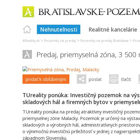
Nehnuteľnosti
Realitné kancelárie
>
>
>
AReality.sk
Pozemky na predaj
Pozemky na predaj Bratislava
Poz
Predaj, priemyselná zóna, 3 500
pridať k obľúbeným
poslať
tlačiť
TUreality ponúka: Investičný pozemok na výs
skladových hál a firemných bytov v priemyse
TUreality ponúka na predaj atraktívny investičný pozemok
priemyselnej zóne Malacky. Pozemok je určený na výsta
skladových a výrobných hál, administratívnych priestor
o výnimočnú investičnú príležitosť v jednej z najperspektí
západnom Slovensku.