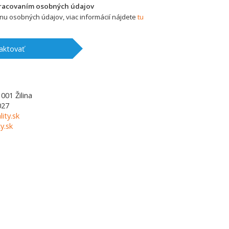
pracovaním osobných údajov
u osobných údajov, viac informácií nájdete
tu
aktovať
1001
Žilina
027
lity.sk
y.sk