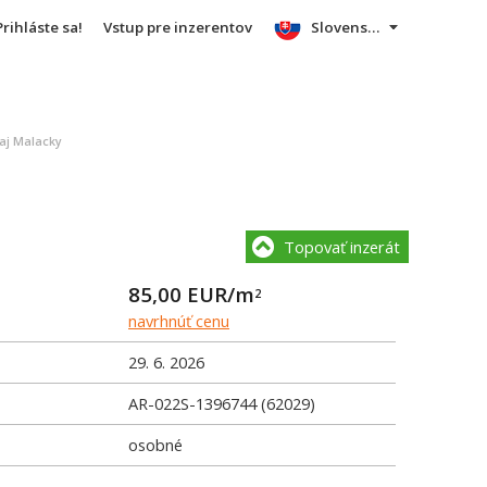
Prihláste sa!
Vstup pre inzerentov
Slovensky
aj Malacky
Topovať inzerát
85,00
EUR/m
2
navrhnúť cenu
29. 6. 2026
AR-022S-1396744 (62029)
osobné