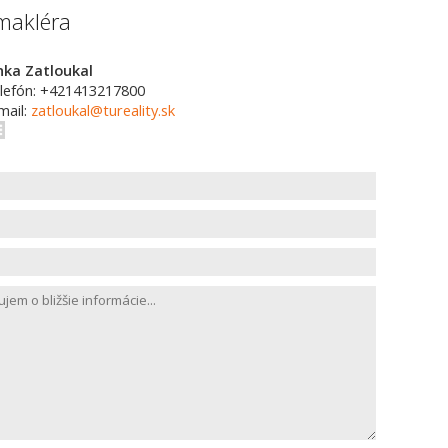
makléra
nka Zatloukal
lefón: +421413217800
mail:
zatloukal@tureality.sk